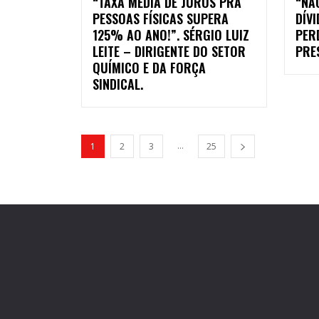
“TAXA MÉDIA DE JUROS PRA
“NÃ
PESSOAS FÍSICAS SUPERA
DÍV
125% AO ANO!”. SÉRGIO LUIZ
PER
LEITE – DIRIGENTE DO SETOR
PRE
QUÍMICO E DA FORÇA
SINDICAL.
...
1
2
3
25