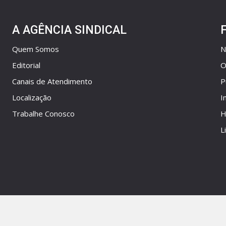
A AGÊNCIA SINDICAL
Quem Somos
N
Editorial
O
Canais de Atendimento
P
Localização
I
Trabalhe Conosco
H
L