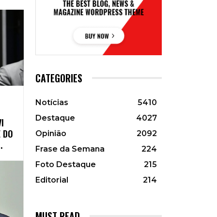
CATEGORIES
Notícias
5410
Destaque
4027
I
E DO
Opinião
2092
.
Frase da Semana
224
Foto Destaque
215
Editorial
214
MUST READ