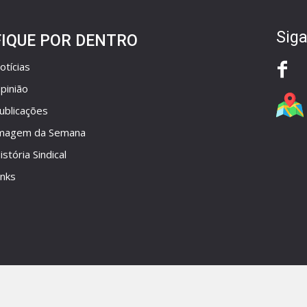
Siga
FIQUE POR DENTRO
otícias
pinião
ublicações
magem da Semana
istória Sindical
inks