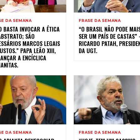
SE DA SEMANA
FRASE DA SEMANA
O BASTA INVOCAR A ÉTICA
“O BRASIL NÃO PODE MAI
ABSTRATO; SÃO
SER UM PAÍS DE CASTAS” 
ESSÁRIOS MARCOS LEGAIS
RICARDO PATAH, PRESIDE
STOS.” PAPA LEÃO XIII,
DA UGT.
LANÇAR A ENCÍCLICA
ANITAS.
SE DA SEMANA
FRASE DA SEMANA