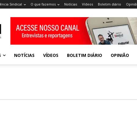
ência Sindical
O que fazemos
Notícias
Vídeos
Boletim diário
Opiniã
S
NOTÍCIAS
VÍDEOS
BOLETIM DIÁRIO
OPINIÃO
IMAGEM EM DESTAQUE