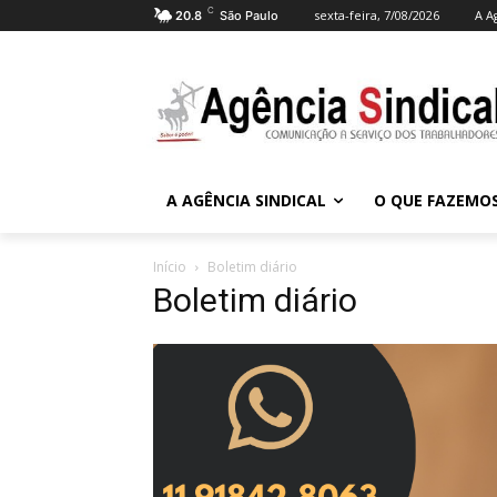
C
sexta-feira, 7/08/2026
A A
20.8
São Paulo
A AGÊNCIA SINDICAL
O QUE FAZEMO
Início
Boletim diário
Boletim diário