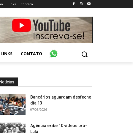
ão
Links
Contato
LINKS
CONTATO
Notícias
Bancários aguardam desfecho
dia 13
07/08/2026
Agência exibe 10 vídeos pró-
Lula