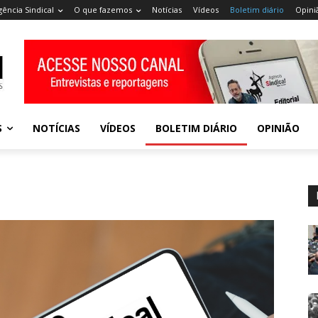
gência Sindical
O que fazemos
Notícias
Vídeos
Boletim diário
Opini
S
NOTÍCIAS
VÍDEOS
BOLETIM DIÁRIO
OPINIÃO