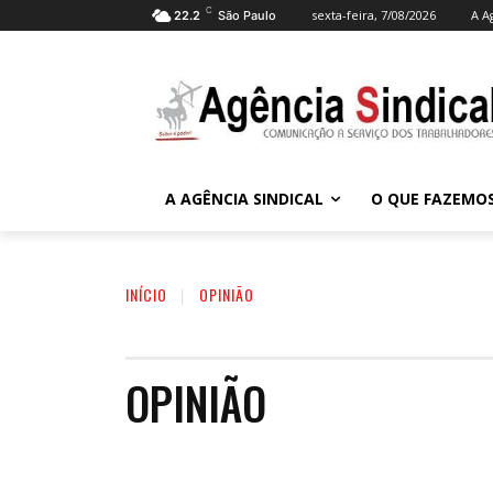
C
sexta-feira, 7/08/2026
A A
22.2
São Paulo
A AGÊNCIA SINDICAL
O QUE FAZEMO
INÍCIO
OPINIÃO
OPINIÃO
DESTAQUE
EDITORIAL
FOTO DESTAQUE