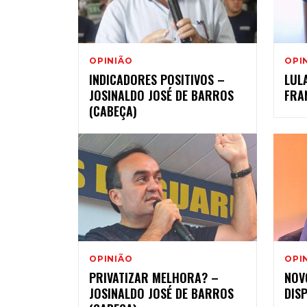
OPINIÃO
OPI
INDICADORES POSITIVOS –
LUL
JOSINALDO JOSÉ DE BARROS
FRA
(CABEÇA)
OPINIÃO
OPI
PRIVATIZAR MELHORA? –
NOV
JOSINALDO JOSÉ DE BARROS
DIS