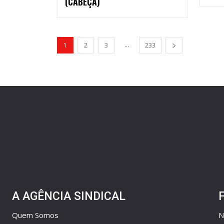
(CABEÇA)
...
1
2
3
233
A AGÊNCIA SINDICAL
Quem Somos
N