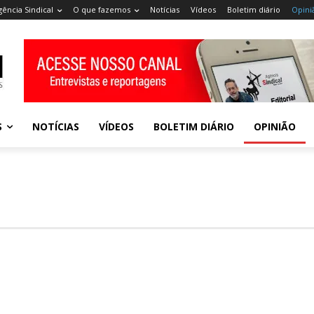
gência Sindical
O que fazemos
Notícias
Vídeos
Boletim diário
Opini
S
NOTÍCIAS
VÍDEOS
BOLETIM DIÁRIO
OPINIÃO
FRASE DA SEMANA
IMAGEM EM DESTAQUE