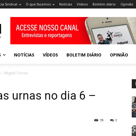
ia Sindical
O que fazemos
Notícias
Vídeos
Boletim diário
Opinião
S
NOTÍCIAS
VÍDEOS
BOLETIM DIÁRIO
OPINIÃO
6 – Miguel Torres
as urnas no dia 6 –
19
0