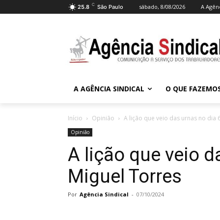
C
sábado, 8/08/2026
A Agênc
25.8
São Paulo
A AGÊNCIA SINDICAL
O QUE FAZEMO
Início
Opinião
A lição que veio das urnas no dia 
Opinião
A lição que veio d
Miguel Torres
Por
Agência Sindical
-
07/10/2024