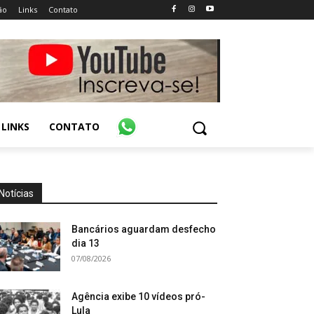
ão
Links
Contato
LINKS
CONTATO
Notícias
Bancários aguardam desfecho
dia 13
07/08/2026
Agência exibe 10 vídeos pró-
Lula