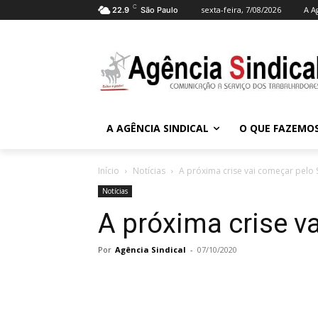
C
sexta-feira, 7/08/2026
A A
22.9
São Paulo
A AGÊNCIA SINDICAL
O QUE FAZEMO
Início
Notícias
A próxima crise vai começar pelo 
Notícias
A próxima crise v
Por
Agência Sindical
-
07/10/2020
Compartilhado