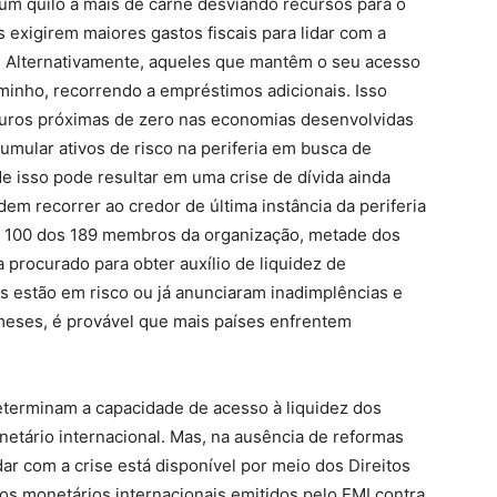
 um quilo a mais de carne desviando recursos para o
 exigirem maiores gastos fiscais para lidar com a
 Alternativamente, aqueles que mantêm o seu acesso
inho, recorrendo a empréstimos adicionais. Isso
 juros próximas de zero nas economias desenvolvidas
umular ativos de risco na periferia em busca de
e isso pode resultar em uma crise de dívida ainda
em recorrer ao credor de última instância da periferia
ue 100 dos 189 membros da organização, metade dos
a procurado para obter auxílio de liquidez de
s estão em risco ou já anunciaram inadimplências e
eses, é provável que mais países enfrentem
eterminam a capacidade de acesso à liquidez dos
netário internacional. Mas, na ausência de reformas
idar com a crise está disponível por meio dos Direitos
os monetários internacionais emitidos pelo FMI contra