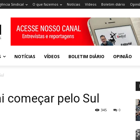
gência Sindical
O que fazemos
Notícias
Vídeos
Boletim diário
Opini
S
NOTÍCIAS
VÍDEOS
BOLETIM DIÁRIO
OPINIÃO
Sul
ai começar pelo Sul
345
0