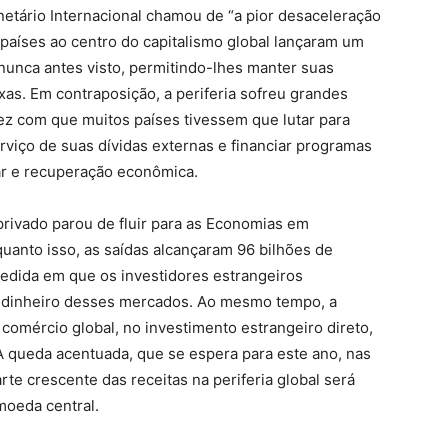
tário Internacional chamou de “a pior desaceleração
aíses ao centro do capitalismo global lançaram um
 nunca antes visto, permitindo-lhes manter suas
xas. Em contraposição, a periferia sofreu grandes
ez com que muitos países tivessem que lutar para
rviço de suas dívidas externas e financiar programas
ar e recuperação econômica.
 privado parou de fluir para as Economias em
anto isso, as saídas alcançaram 96 bilhões de
à medida em que os investidores estrangeiros
eu dinheiro desses mercados. Ao mesmo tempo, a
omércio global, no investimento estrangeiro direto,
A queda acentuada, que se espera para este ano, nas
rte crescente das receitas na periferia global será
moeda central.