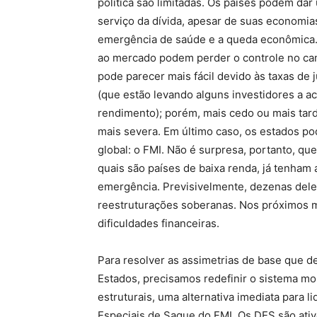
política são limitadas. Os países podem dar
serviço da dívida, apesar de suas economias
emergência de saúde e a queda econômica.
ao mercado podem perder o controle no cam
pode parecer mais fácil devido às taxas de
(que estão levando alguns investidores a ac
rendimento); porém, mais cedo ou mais tard
mais severa. Em último caso, os estados pod
global: o FMI. Não é surpresa, portanto, q
quais são países de baixa renda, já tenham 
emergência. Previsivelmente, dezenas dele
reestruturações soberanas. Nos próximos m
dificuldades financeiras.
Para resolver as assimetrias de base que d
Estados, precisamos redefinir o sistema mo
estruturais, uma alternativa imediata para l
Especiais de Saque do FMI. Os DES são ativ