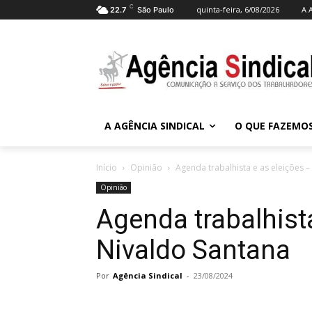
C
quinta-feira, 6/08/2026
A 
22.7
São Paulo
A AGÊNCIA SINDICAL
O QUE FAZEMO
Início
Opinião
Agenda trabalhista e as eleições –
Opinião
Agenda trabalhist
Nivaldo Santana
Por
Agência Sindical
-
23/08/2024