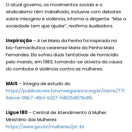
O atual governo, os movimentos sociais e o
sindicalismo têm trabalhado, inclusive com debates
sobre misoginia e violência, informa a dirigente. “Mas a
sociedade tem que ajudar”, reafirma Auxiliadora.
Inspiração
– A Lei Maria da Penha foi inspirada na
bio-farmacêutica cearense Maria da Penha Maia
Fernandes. Ela sofreu duas tentativas de homicídio
pelo marido, em 1983, tornando-se ativista da causa
do combate à violência contra as mulheres.
MAIS
– Íntegra de estudo do
https://publicacoes.forumseguranca.org.br/items/77f
6dcce-06b7-49c1-b227-fd625d979c85
.
Ligue 180
– Central de Atendimento à Mulher.
Ministério das Mulheres
https://www.gov.br/mulheres/pt-br