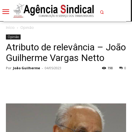
Início
Opinião
Opinião
Atributo de relevância – João
Guilherme Vargas Netto
Por
João Guilherme
-
04/05/2023
198
0