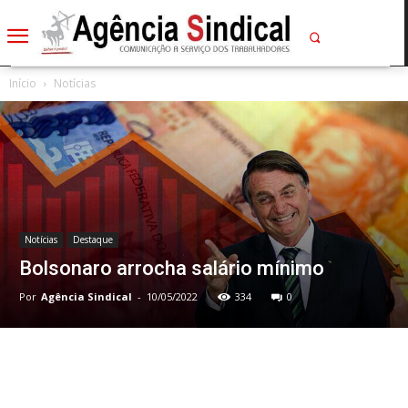
Início
Notícias
Notícias
Destaque
Bolsonaro arrocha salário mínimo
Por
Agência Sindical
-
10/05/2022
334
0