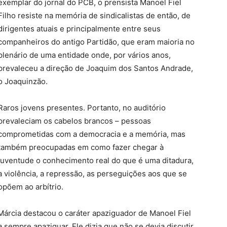
exemplar do jornal do PCB, o prensista Manoel Fiel
Filho resiste na memória de sindicalistas de então, de
dirigentes atuais e principalmente entre seus
companheiros do antigo Partidão, que eram maioria no
plenário de uma entidade onde, por vários anos,
prevaleceu a direção de Joaquim dos Santos Andrade,
o Joaquinzão.
Raros jovens presentes. Portanto, no auditório
prevaleciam os cabelos brancos – pessoas
comprometidas com a democracia e a memória, mas
também preocupadas em como fazer chegar à
juventude o conhecimento real do que é uma ditadura,
a violência, a repressão, as perseguições aos que se
opõem ao arbítrio.
Márcia destacou o caráter apaziguador de Manoel Fiel
sempre apaziguar. Ele dizia que não se devia discutir