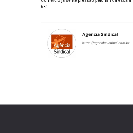
Comércio já sente pressão pelo fim da escala
6×1
Agência Sindical
https://agenciasindical.com.br