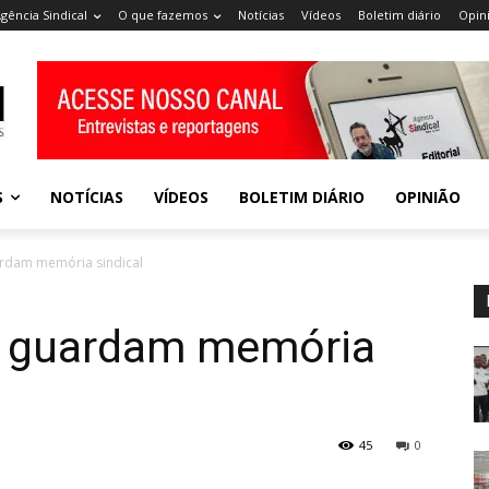
gência Sindical
O que fazemos
Notícias
Vídeos
Boletim diário
Opin
S
NOTÍCIAS
VÍDEOS
BOLETIM DIÁRIO
OPINIÃO
rdam memória sindical
s guardam memória
45
0