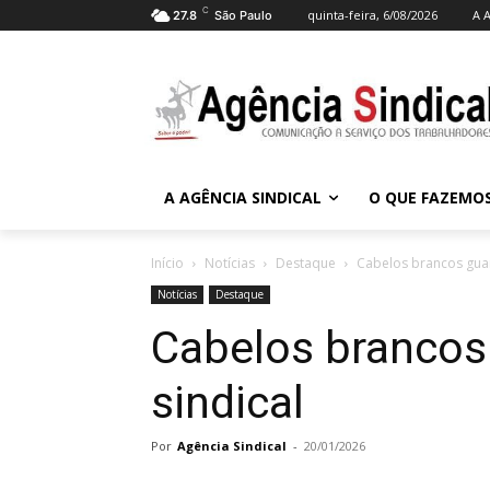
C
quinta-feira, 6/08/2026
A A
27.8
São Paulo
A AGÊNCIA SINDICAL
O QUE FAZEMO
Início
Notícias
Destaque
Cabelos brancos gua
Notícias
Destaque
Cabelos branco
sindical
Por
Agência Sindical
-
20/01/2026