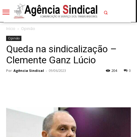
Início
Opinião
Opinião
Queda na sindicalização –
Clemente Ganz Lúcio
Por
Agência Sindical
-
09/06/2023
204
0