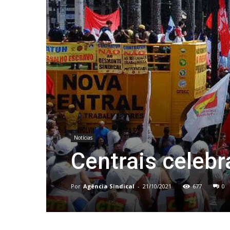
Notícias
Centrais celeb
Por
Agência Sindical
-
21/10/2021
677
0