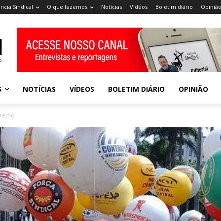
ncia Sindical
O que fazemos
Notícias
Vídeos
Boletim diário
Opiniã
S
NOTÍCIAS
VÍDEOS
BOLETIM DIÁRIO
OPINIÃO
premo