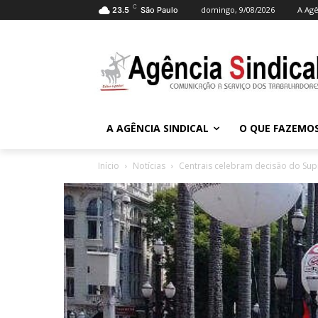
C
domingo, 9/08/2026
A Agê
23.5
São Paulo
A AGÊNCIA SINDICAL
O QUE FAZEMO
Início
Notícias
Centrais celebram decisão do Su