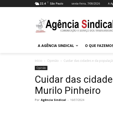
C
sexta-feira, 7/08/2026
A A
22.4
São Paulo
A AGÊNCIA SINDICAL
O QUE FAZEMO
Início
Opinião
Cuidar das cidades e da população
Opinião
Cuidar das cidade
Murilo Pinheiro
Por
Agência Sindical
-
16/07/2024