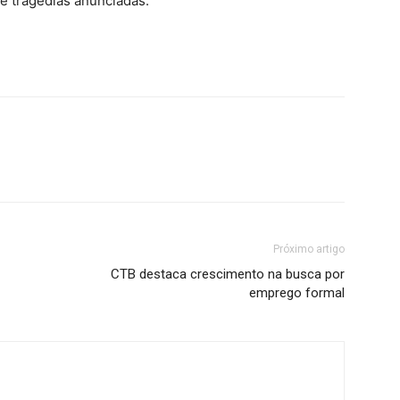
de tragédias anunciadas.
Próximo artigo
CTB destaca crescimento na busca por
emprego formal