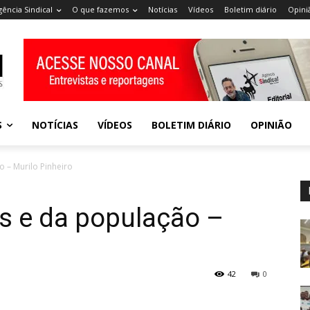
gência Sindical
O que fazemos
Notícias
Vídeos
Boletim diário
Opini
S
NOTÍCIAS
VÍDEOS
BOLETIM DIÁRIO
OPINIÃO
 – Murilo Pinheiro
s e da população –
42
0