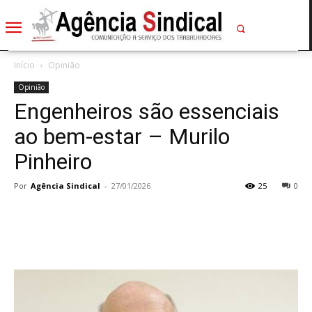
Início
Opinião
Opinião
Engenheiros são essenciais
ao bem-estar – Murilo
Pinheiro
Por
Agência Sindical
-
27/01/2026
25
0