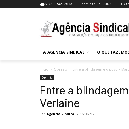
C
domingo, 9/08/2026
A Agê
23.5
São Paulo
A AGÊNCIA SINDICAL
O QUE FAZEMO
Início
Opinião
Entre a blindagem e o povo – Marc
Opinião
Entre a blindagem
Verlaine
Por
Agência Sindical
-
16/10/2025