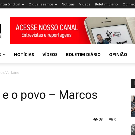
ncia Sindical
O que fazemos
Notícias
Vídeos
Boletim diário
Opiniã
S
NOTÍCIAS
VÍDEOS
BOLETIM DIÁRIO
OPINIÃO
os Verlaine
 e o povo – Marcos
38
0