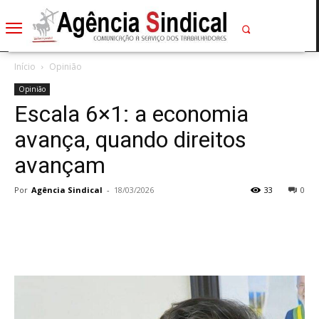
Início
Opinião
Opinião
Escala 6×1: a economia
avança, quando direitos
avançam
Por
Agência Sindical
-
18/03/2026
33
0