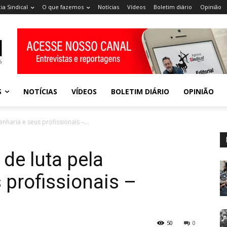
ia Sindical
O que fazemos
Notícias
Vídeos
Boletim diário
Opinião
S
NOTÍCIAS
VÍDEOS
BOLETIM DIÁRIO
OPINIÃO
nharia e seus profissionais –...
de luta pela
 profissionais –
50
0