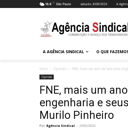
C
sábado, 8/08/2026
A Agênc
18.8
São Paulo
A AGÊNCIA SINDICAL
O QUE FAZEMO
Início
Opinião
FNE, mais um ano de luta pela enge
Opinião
FNE, mais um ano 
engenharia e seus
Murilo Pinheiro
Por
Agência Sindical
-
25/02/2025