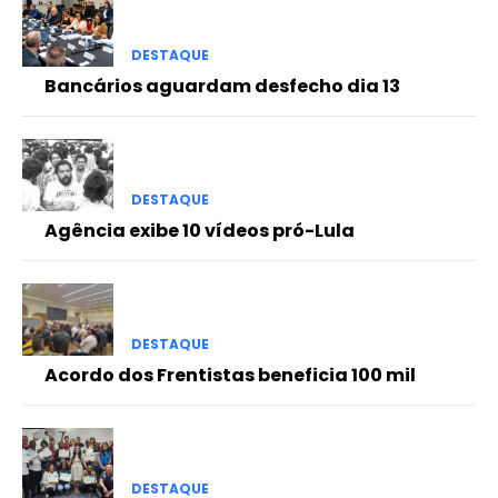
DESTAQUE
Bancários aguardam desfecho dia 13
DESTAQUE
Agência exibe 10 vídeos pró-Lula
DESTAQUE
Acordo dos Frentistas beneficia 100 mil
DESTAQUE