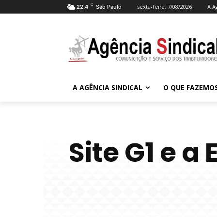
C
sexta-feira, 7/08/2026
A A
22.4
São Paulo
A AGÊNCIA SINDICAL
O QUE FAZEMO
Site G1 e 