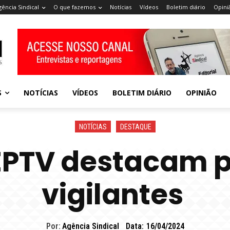
gência Sindical
O que fazemos
Notícias
Vídeos
Boletim diário
Opini
S
NOTÍCIAS
VÍDEOS
BOLETIM DIÁRIO
OPINIÃO
NOTÍCIAS
DESTAQUE
a EPTV destacam 
vigilantes
Por:
Agência Sindical
Data:
16/04/2024