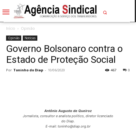
Início
Opinião
Opinião
Notícias
Governo Bolsonaro contra o
Estado de Proteção Social
Por
Toninho do Diap
-
10/06/2020
467
0
Antônio Augusto de Queiroz
Jornalista, consultor e analista político, diretor licenciado
do Diap.
E-mail: toninho@diap.org.br