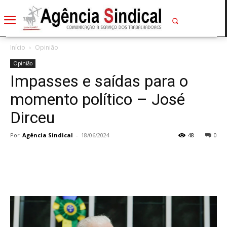
Início
Opinião
Opinião
Impasses e saídas para o
momento político – José
Dirceu
Por
Agência Sindical
-
18/06/2024
48
0