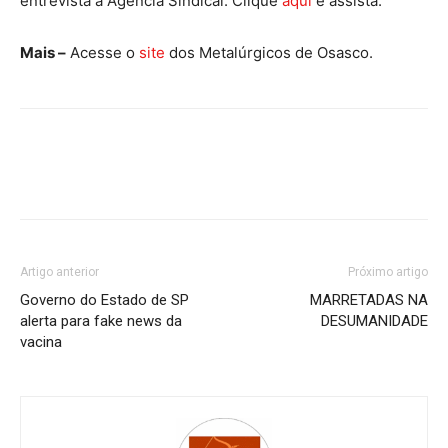
entrevista à Agência Sindical. Clique
aqui
e assista.
Mais –
Acesse o
site
dos Metalúrgicos de Osasco.
Artigo anterior
Próximo artigo
Governo do Estado de SP
MARRETADAS NA
alerta para fake news da
DESUMANIDADE
vacina