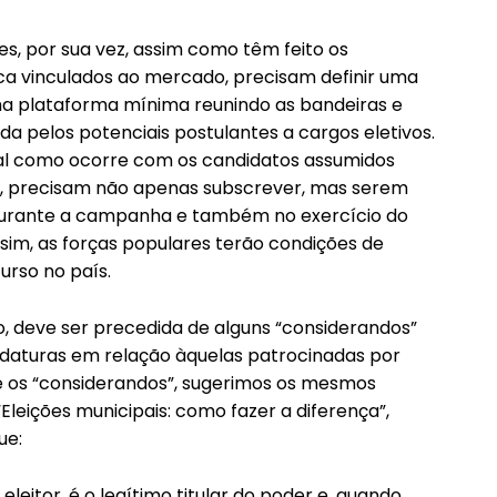
es, por sua vez, assim como têm feito os
ca vinculados ao mercado, precisam definir uma
a plataforma mínima reunindo as bandeiras e
da pelos potenciais postulantes a cargos eletivos.
tal como ocorre com os candidatos assumidos
, precisam não apenas subscrever, mas serem
urante a campanha e também no exercício do
sim, as forças populares terão condições de
rso no país.
, deve ser precedida de alguns “considerandos”
idaturas em relação àquelas patrocinadas por
 os “considerandos”, sugerimos os mesmos
leições municipais: como fazer a diferença”,
ue:
leitor, é o legítimo titular do poder e, quando