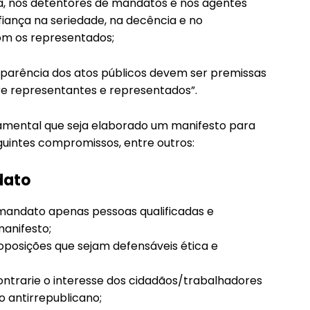
a, nos detentores de mandatos e nos agentes
iança na seriedade, na decência e no
m os representados;
nsparência dos atos públicos devem ser premissas
re representantes e representados”.
amental que seja elaborado um manifesto para
guintes compromissos, entre outros:
dato
 mandato apenas pessoas qualificadas e
anifesto;
oposições que sejam defensáveis ética e
ntrarie o interesse dos cidadãos/trabalhadores
 antirrepublicano;