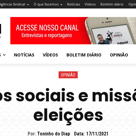
Agência Sindical
O que fazemos
Notícias
Vídeos
Boletim diário
Opin
S
NOTÍCIAS
VÍDEOS
BOLETIM DIÁRIO
OPINIÃO
OPINIÃO
 sociais e miss
eleições
Por:
Toninho do Diap
Data:
17/11/2021