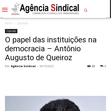
Início
Opinião
Opinião
O papel das instituições na
democracia – Antônio
Augusto de Queiroz
Por
Agência Sindical
-
08/10/2025
33
0