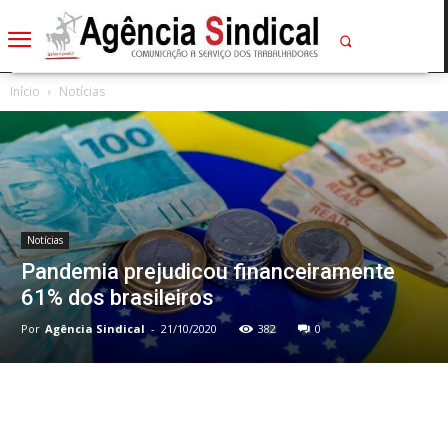
Início
Notícias
Notícias
Pandemia prejudicou financeiramente
61% dos brasileiros
Por
Agência Sindical
-
21/10/2020
382
0