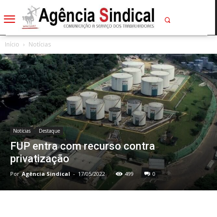
Início
Notícias
Notícias
Destaque
FUP entra com recurso contra
privatização
Por
Agência Sindical
-
17/05/2022
499
0