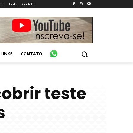
ião
Links
Contato
LINKS
CONTATO
obrir teste
s