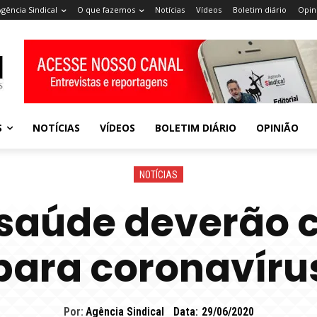
Agência Sindical
O que fazemos
Notícias
Vídeos
Boletim diário
Opin
S
NOTÍCIAS
VÍDEOS
BOLETIM DIÁRIO
OPINIÃO
NOTÍCIAS
saúde deverão c
para coronavíru
Por:
Agência Sindical
Data:
29/06/2020