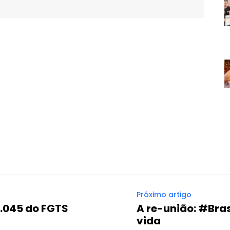
WhatsApp
Email
Imprimir
Telegram
Próximo artigo
1.045 do FGTS
A re-união: #Bras
vida