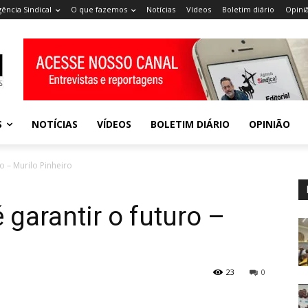
gência Sindical
O que fazemos
Notícias
Vídeos
Boletim diário
Opini
S
NOTÍCIAS
VÍDEOS
BOLETIM DIÁRIO
OPINIÃO
o – Murilo Pinheiro
 garantir o futuro –
23
0