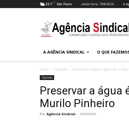
C
sexta-feira, 7/08/2026
A A
22.7
São Paulo
A AGÊNCIA SINDICAL
O QUE FAZEMO
Início
Opinião
Preservar a água é garantir o futur
Opinião
Preservar a água é
Murilo Pinheiro
Por
Agência Sindical
-
02/06/2026