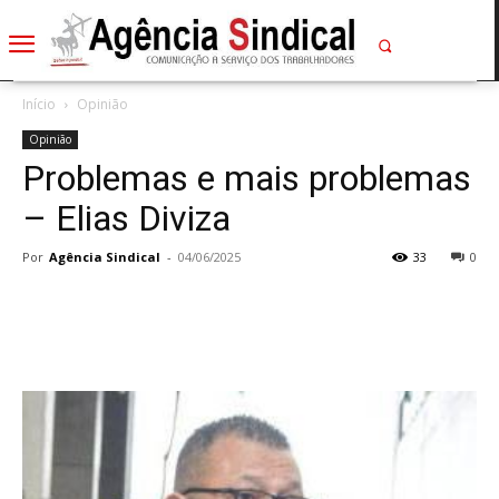
Início
Opinião
Opinião
Problemas e mais problemas
– Elias Diviza
Por
Agência Sindical
-
04/06/2025
33
0