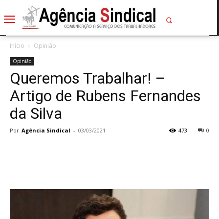
Início
Opinião
Opinião
Queremos Trabalhar! –
Artigo de Rubens Fernandes
da Silva
Por
Agência Sindical
-
03/03/2021
473
0