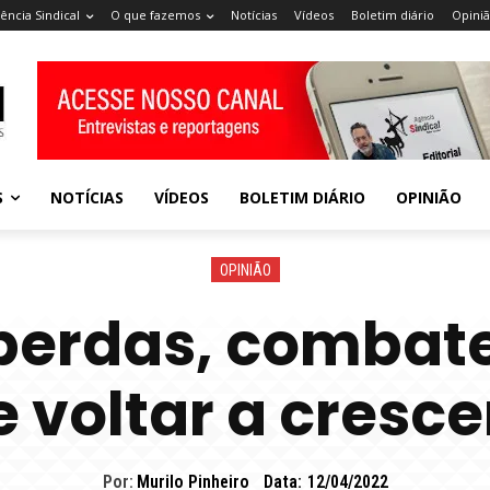
ência Sindical
O que fazemos
Notícias
Vídeos
Boletim diário
Opini
S
NOTÍCIAS
VÍDEOS
BOLETIM DIÁRIO
OPINIÃO
OPINIÃO
perdas, combater
e voltar a cresce
Por:
Murilo Pinheiro
Data:
12/04/2022