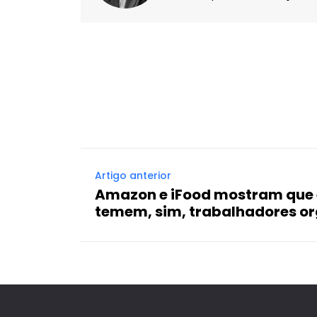
Facebook
X
Compartilhado
Artigo anterior
Amazon e iFood mostram que
temem, sim, trabalhadores o