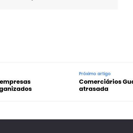
WhatsApp
Email
Imprimir
Telegram
Próximo artigo
 empresas
Comerciários Gu
rganizados
atrasada