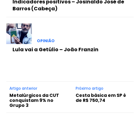
Indicadores positivos – Josinaldo José de
Barros (Cabeça)
OPINIÃO
Lula vai a Getúlio – João Franzin
Artigo anterior
Próximo artigo
Metalúrgicos da CUT
Cesta básica em SP é
conquistam 9% no
de R$ 750,74
Grupo 3