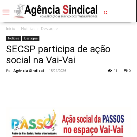
Início
Notícias
Destaque
Notícias
Destaque
SECSP participa de ação
social na Vai-Vai
Por
Agência Sindical
-
15/01/2026
41
0