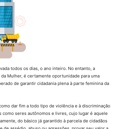
avada todos os dias, o ano inteiro. No entanto, a
l da Mulher, é certamente oportunidade para uma
perado de garantir cidadania plena à parte feminina da
como dar fim a todo tipo de violência e à discriminação
os como seres autônomos e livres, cujo lugar é aquele
amente, do básico já garantido à parcela de cidadãos
e de assédio, abuso ou agressões, provar seu valor a