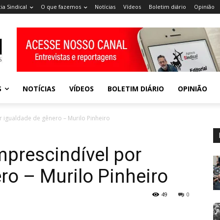
ia Sindical
O que fazemos
Notícias
Vídeos
Boletim diário
Opinião
S
NOTÍCIAS
VÍDEOS
BOLETIM DIÁRIO
OPINIÃO
r igualdade de gênero – Murilo Pinheiro
mprescindível por
ro – Murilo Pinheiro
49
0