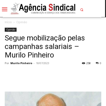
Início
Opinião
Opinião
Segue mobilização pelas
campanhas salariais –
Murilo Pinheiro
Por
Murilo Pinheiro
-
18/07/2023
258
0