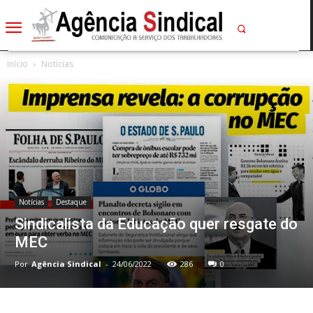
Início
Notícias
Notícias
Destaque
Sindicalista da Educação quer resgate do
MEC
Por
Agência Sindical
-
24/06/2022
286
0