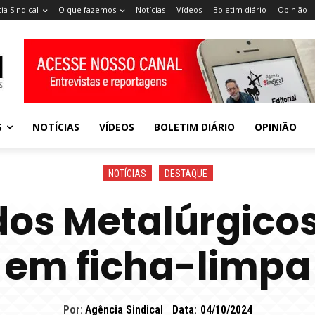
ia Sindical
O que fazemos
Notícias
Vídeos
Boletim diário
Opinião
S
NOTÍCIAS
VÍDEOS
BOLETIM DIÁRIO
OPINIÃO
NOTÍCIAS
DESTAQUE
dos Metalúrgico
em ficha-limpa
Por:
Agência Sindical
Data:
04/10/2024