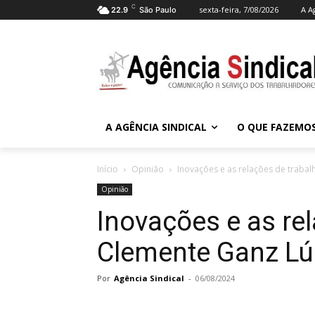
C
sexta-feira, 7/08/2026
A A
22.9
São Paulo
A AGÊNCIA SINDICAL
O QUE FAZEMO
Início
Opinião
Inovações e as relações de trabal
Opinião
Inovações e as re
Clemente Ganz Lú
Por
Agência Sindical
-
06/08/2024