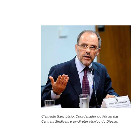
Compartilhado
Clemente Ganz Lúcio. Coordenador do Fórum das
Centrais Sindicais e ex-diretor técnico do Dieese.