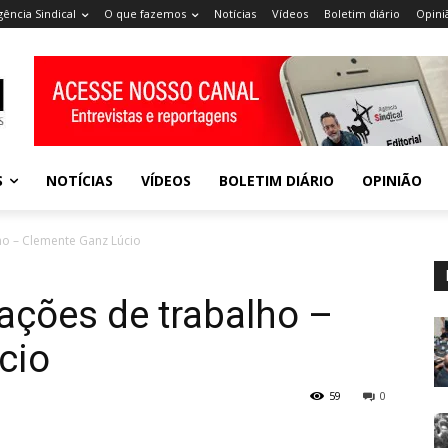
gência Sindical
O que fazemos
Notícias
Vídeos
Boletim diário
Opini
S
NOTÍCIAS
VÍDEOS
BOLETIM DIÁRIO
OPINIÃO
ho – Clemente Ganz Lúcio
lações de trabalho –
cio
59
0