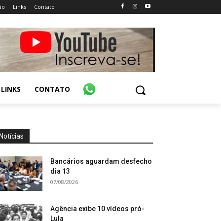
ão
Links
Contato
LINKS
CONTATO
Notícias
Bancários aguardam desfecho
dia 13
07/08/2026
Agência exibe 10 vídeos pró-
Lula