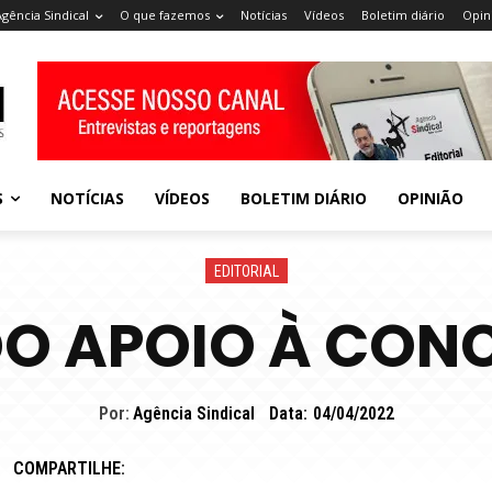
Agência Sindical
O que fazemos
Notícias
Vídeos
Boletim diário
Opin
S
NOTÍCIAS
VÍDEOS
BOLETIM DIÁRIO
OPINIÃO
EDITORIAL
O APOIO À CON
Por:
Agência Sindical
Data:
04/04/2022
COMPARTILHE: