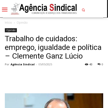
Início
Opinião
Opinião
Trabalho de cuidados:
emprego, igualdade e política
– Clemente Ganz Lúcio
Por
Agência Sindical
-
05/05/2025
43
0