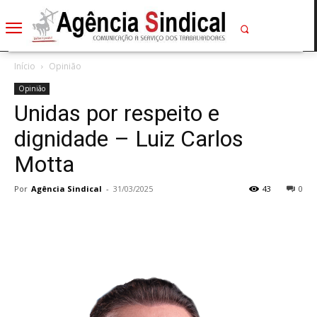
Início
Opinião
Opinião
Unidas por respeito e
dignidade – Luiz Carlos
Motta
Por
Agência Sindical
-
31/03/2025
43
0