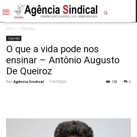
Início
Opinião
Opinião
O que a vida pode nos
ensinar – Antônio Augusto
De Queiroz
Por
Agência Sindical
-
11/07/2024
138
0