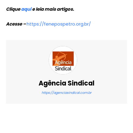
Clique
aqui
e leia mais artigos.
Acesse –
https://fenepospetro.org.br/
Agência Sindical
https://agenciasindical.com.br
X
WhatsApp
Email
Imprimir