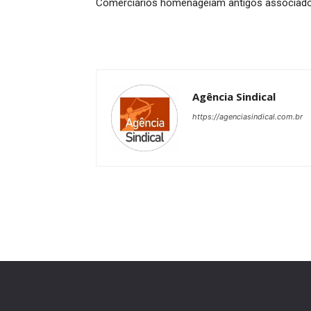
Comerciários homenageiam antigos associad
Agência Sindical
https://agenciasindical.com.br