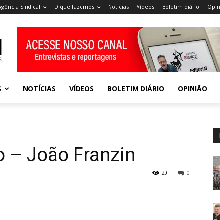
Agência Sindical
O que fazemos
Notícias
Vídeos
Boletim diário
Opin
S
NOTÍCIAS
VÍDEOS
BOLETIM DIÁRIO
OPINIÃO
o – João Franzin
20
0