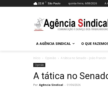
C
quinta-feira, 6/08/2026
A 
22.6
São Paulo
A AGÊNCIA SINDICAL
O QUE FAZEMO
Início
Opinião
A tática no Senado – João Franzin
Opinião
A tática no Senad
Por
Agência Sindical
-
01/06/2026
Compartilhado