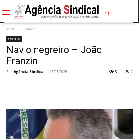
Início
Opinião
Opinião
Navio negreiro – João
Franzin
Por
Agência Sindical
-
25/05/2026
31
0