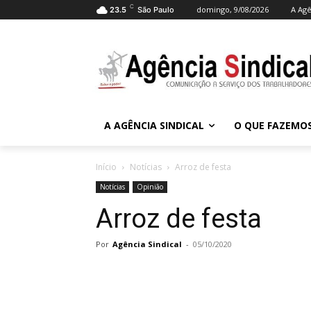
C
domingo, 9/08/2026
A Agê
23.5
São Paulo
A AGÊNCIA SINDICAL
O QUE FAZEMO
Início
Notícias
Arroz de festa
Notícias
Opinião
Arroz de festa
Por
Agência Sindical
-
05/10/2020
Compartilhado