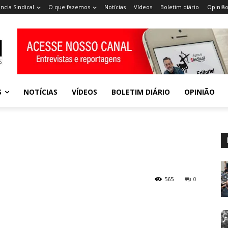
ncia Sindical
O que fazemos
Notícias
Vídeos
Boletim diário
Opiniã
S
NOTÍCIAS
VÍDEOS
BOLETIM DIÁRIO
OPINIÃO
565
0