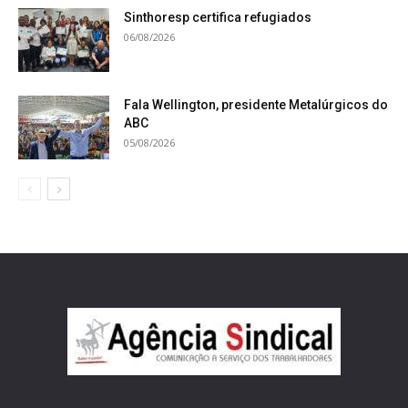
Sinthoresp certifica refugiados
06/08/2026
Fala Wellington, presidente Metalúrgicos do
ABC
05/08/2026