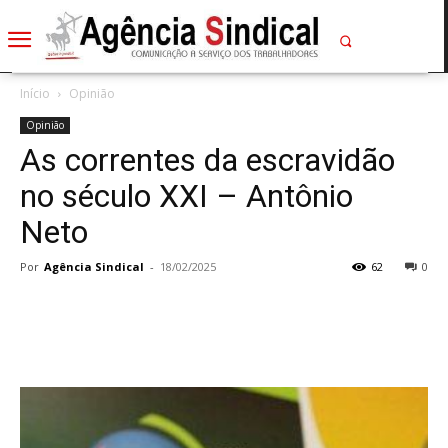
Início
Opinião
Opinião
As correntes da escravidão
no século XXI – Antônio
Neto
Por
Agência Sindical
-
18/02/2025
62
0