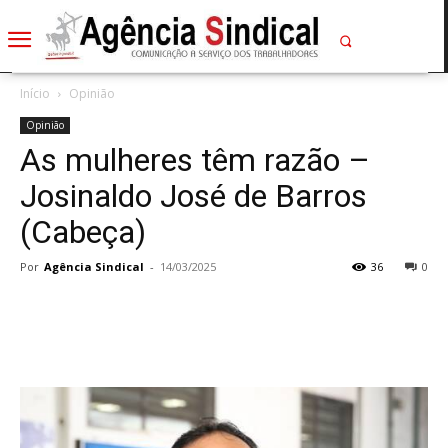
Início
Opinião
Opinião
As mulheres têm razão –
Josinaldo José de Barros
(Cabeça)
Por
Agência Sindical
-
14/03/2025
36
0