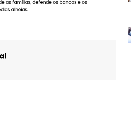
de as famílias, defende os bancos e os
ias alheias.
al
WhatsApp
Email
Imprimir
Telegram