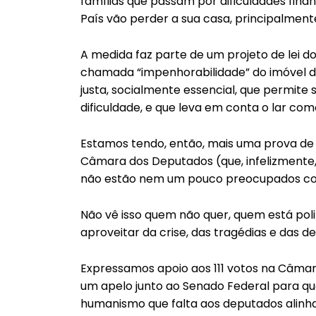
famílias que passam por dificuldades fina
País vão perder a sua casa, principalmen
A medida faz parte de um projeto de lei 
chamada “impenhorabilidade” do imóvel d
justa, socialmente essencial, que permit
dificuldade, e que leva em conta o lar com
Estamos tendo, então, mais uma prova de 
Câmara dos Deputados (que, infelizmente
não estão nem um pouco preocupados com 
Não vê isso quem não quer, quem está po
aproveitar da crise, das tragédias e das d
Expressamos apoio aos 111 votos na Câmar
um apelo junto ao Senado Federal para qu
humanismo que falta aos deputados alinha