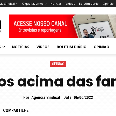
ia Sindical
O que fazemos
Notícias
Vídeos
Boletim diário
Opinião
S
NOTÍCIAS
VÍDEOS
BOLETIM DIÁRIO
OPINIÃO
OPINIÃO
s acima das fa
Por:
Agência Sindical
Data:
06/06/2022
COMPARTILHE: