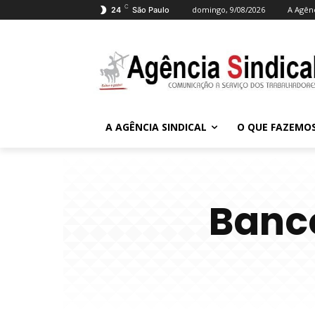
C
domingo, 9/08/2026
A Agênc
24
São Paulo
A AGÊNCIA SINDICAL
O QUE FAZEMO
Banco