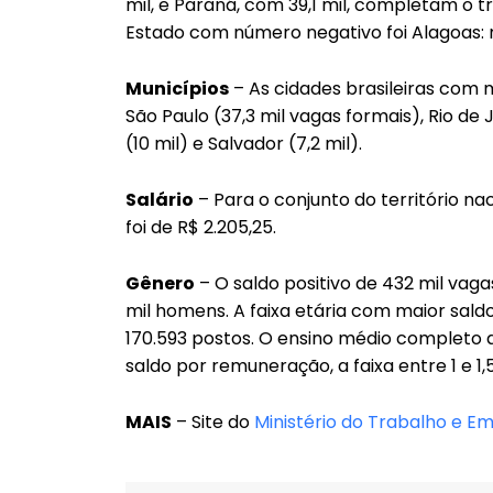
mil, e Paraná, com 39,1 mil, completam o 
Estado com número negativo foi Alagoas: 
Municípios
– As cidades brasileiras com 
São Paulo (37,3 mil vagas formais), Rio de Ja
(10 mil) e Salvador (7,2 mil).
Salário
– Para o conjunto do território na
foi de R$ 2.205,25.
Gênero
– O saldo positivo de 432 mil vag
mil homens. A faixa etária com maior saldo
170.593 postos. O ensino médio completo a
saldo por remuneração, a faixa entre 1 e 1
MAIS
– Site do
Ministério do Trabalho e E