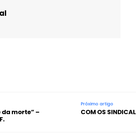
al
WhatsApp
Email
Imprimir
Telegram
Próximo artigo
e da morte” –
COM OS SINDICAL
F.