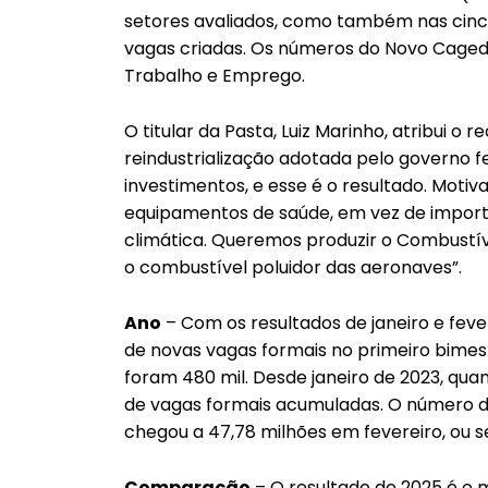
setores avaliados, como também nas cinco
vagas criadas. Os números do Novo Caged f
Trabalho e Emprego.
O titular da Pasta, Luiz Marinho, atribui o 
reindustrialização adotada pelo governo f
investimentos, e esse é o resultado. Motiv
equipamentos de saúde, em vez de import
climática. Queremos produzir o Combustíve
o combustível poluidor das aeronaves”.
Ano
– Com os resultados de janeiro e feve
de novas vagas formais no primeiro bimes
foram 480 mil. Desde janeiro de 2023, qua
de vagas formais acumuladas. O número d
chegou a 47,78 milhões em fevereiro, ou se
Comparação
– O resultado de 2025 é o m