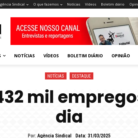
gência Sindical
O que fazemos
Notícias
Vídeos
Boletim diário
Opin
S
NOTÍCIAS
VÍDEOS
BOLETIM DIÁRIO
OPINIÃO
NOTÍCIAS
DESTAQUE
 432 mil empregos
dia
Por:
Agência Sindical
Data:
31/03/2025